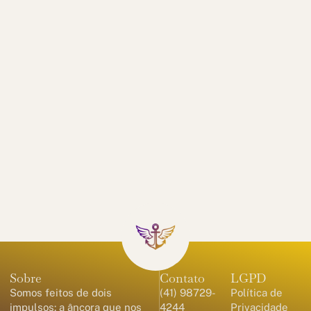
Sobre
Contato
LGPD
Somos feitos de dois
(41) 98729-
Política de
impulsos: a âncora que nos
4244
Privacidade